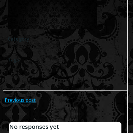
Category
No Category
Tags
No Tag
Navegación
Previous post
de
No responses yet
entradas