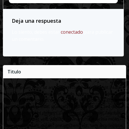
Deja una respuesta
Lo siento, debes estar
conectado
para publicar
un comentario.
Titulo
Lorem ipsum dolor sit amet, consectetur adipiscing elit. Nullam
nulla sem, congue a augue et, iaculis sagittis quam. Phasellus at
lectus id lectus sodales dignissim ut sit amet libero. Quisque
vestibulum finibus odio, vitae lacinia nisi blandit sed. Sed iaculis
sit amet lectus sed rhoncus. Duis vel nisl scelerisque, faucibus
justo non, laoreet velit. Aliquam pulvinar urna in lacinia mollis.
Integer bibendum, dui nec pretium hendrerit, sem arcu tempus