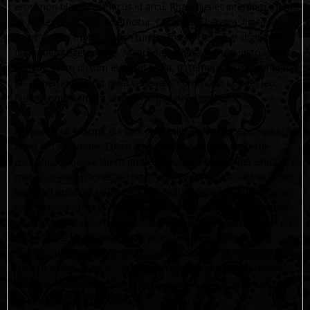
eros, non blandit est lacus id arcu. Phasellus et interdum metus.
Ut molestie a dolor ac efficitur. Curabitur pharetra, ligula sit
amet viverra mattis, quam turpis ultrices tortor, et dignissim
nunc libero eget metus. Maecenas viverra mi non justo luctus
congue. Nam dictum eleifend ligula, ut tempor justo fermentum
at. Donec in diam et nulla venenatis commodo ut eget leo.
Fusce condimentum tempor neque nec imperdiet.
Suspendisse suscipit dui quis justo aliquet ornare. Sed varius sit
amet leo ac ornare. Etiam dignissim, dui laoreet molestie
consequat, massa libero pharetra purus, ullamcorper efficitur ex
metus ut enim. Donec in tortor erat. Nulla facilisi. Sed sit amet
euismod enim, vitae lobortis elit. Nullam pellentesque risus ac
purus lacinia efficitur. Proin feugiat leo enim, sit amet porttitor
massa feugiat vel. Fusce sodales ornare lorem, id tincidunt eros
mollis vitae. Duis a nisl mollis justo faucibus rhoncus at in
sapien. Curabitur risus metus, dapibus ac nibh at, scelerisque
tempus odio. Quisque sagittis auctor odio ut posuere. Proin
ultrices sollicitudin neque in tempus. Ut et nisl at odio congue
tempor. Sed sed molestie mi.