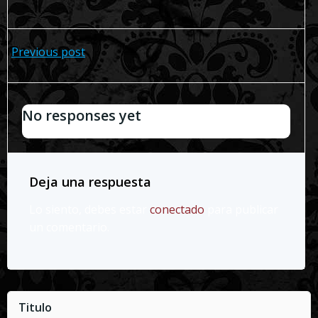
Navegación
Previous post
de
No responses yet
entradas
Deja una respuesta
Lo siento, debes estar
conectado
para publicar
un comentario.
Titulo