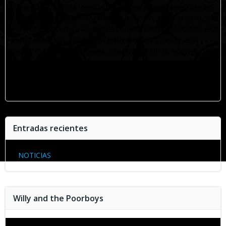
euismod enim, vitae lobortis elit. Nullam pellentesque risus ac
purus lacinia efficitur. Proin feugiat leo enim, sit amet porttitor
massa feugiat vel. Fusce sodales ornare lorem, id tincidunt eros
mollis vitae. Duis a nisl mollis justo faucibus rhoncus at in
sapien. Curabitur risus metus, dapibus ac nibh at, scelerisque
tempus odio. Quisque sagittis auctor odio ut posuere. Proin
ultrices sollicitudin neque in tempus. Ut et nisl at odio congue
tempor. Sed sed molestie mi.
Entradas recientes
NOTICIAS
Willy and the Poorboys
Reproductor