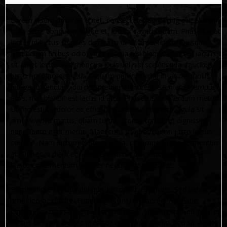
Lorem ipsum dolor sit amet, consectetur adipiscing elit. Nullam
nulla sem, congue a augue et, iaculis sagittis quam. Phasellus at
lectus id lectus sodales dignissim ut sit amet libero. Quisque
vestibulum finibus odio, vitae lacinia nisi blandit sed. Sed iaculis
sit amet lectus sed rhoncus. Duis vel nisl scelerisque, faucibus
justo non, laoreet velit. Aliquam pulvinar urna in lacinia mollis.
Integer bibendum, dui nec pretium hendrerit, sem arcu tempus
eros, non blandit est lacus id arcu. Phasellus et interdum metus.
Ut molestie a dolor ac efficitur. Curabitur pharetra, ligula sit
amet viverra mattis, quam turpis ultrices tortor, et dignissim
nunc libero eget metus. Maecenas viverra mi non justo luctus
congue. Nam dictum eleifend ligula, ut tempor justo fermentum
at. Donec in diam et nulla venenatis commodo ut eget leo.
Fusce condimentum tempor neque nec imperdiet.
Suspendisse suscipit dui quis justo aliquet ornare. Sed varius sit
amet leo ac ornare. Etiam dignissim, dui laoreet molestie
consequat, massa libero pharetra purus, ullamcorper efficitur ex
metus ut enim. Donec in tortor erat. Nulla facilisi. Sed sit amet