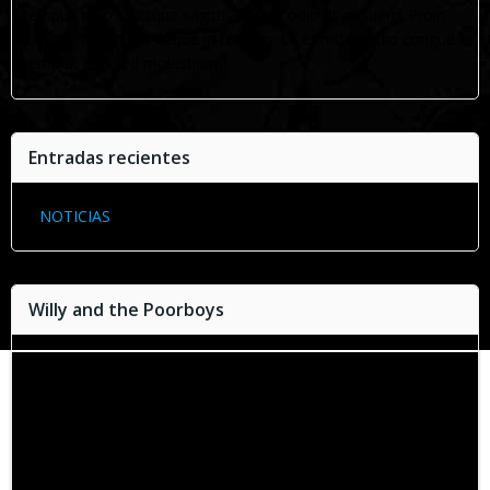
tempus odio. Quisque sagittis auctor odio ut posuere. Proin
ultrices sollicitudin neque in tempus. Ut et nisl at odio congue
tempor. Sed sed molestie mi.
Entradas recientes
NOTICIAS
Willy and the Poorboys
Reproductor
de
vídeo