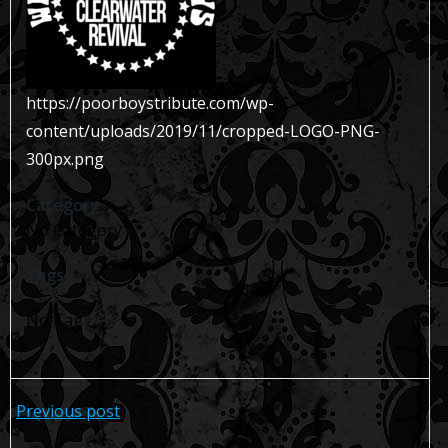
https://poorboystribute.com/wp-
content/uploads/2019/11/cropped-LOGO-PNG-
300px.png
Category
No Category
Tags
No Tag
Navegación
Previous post