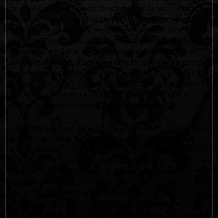
sit amet lectus sed rhoncus. Duis vel nisl scelerisque, faucibus
justo non, laoreet velit. Aliquam pulvinar urna in lacinia mollis.
Integer bibendum, dui nec pretium hendrerit, sem arcu tempus
eros, non blandit est lacus id arcu. Phasellus et interdum metus.
Ut molestie a dolor ac efficitur. Curabitur pharetra, ligula sit
amet viverra mattis, quam turpis ultrices tortor, et dignissim
nunc libero eget metus. Maecenas viverra mi non justo luctus
congue. Nam dictum eleifend ligula, ut tempor justo fermentum
at. Donec in diam et nulla venenatis commodo ut eget leo.
Fusce condimentum tempor neque nec imperdiet.
Suspendisse suscipit dui quis justo aliquet ornare. Sed varius sit
amet leo ac ornare. Etiam dignissim, dui laoreet molestie
consequat, massa libero pharetra purus, ullamcorper efficitur ex
metus ut enim. Donec in tortor erat. Nulla facilisi. Sed sit amet
euismod enim, vitae lobortis elit. Nullam pellentesque risus ac
purus lacinia efficitur. Proin feugiat leo enim, sit amet porttitor
massa feugiat vel. Fusce sodales ornare lorem, id tincidunt eros
mollis vitae. Duis a nisl mollis justo faucibus rhoncus at in
sapien. Curabitur risus metus, dapibus ac nibh at, scelerisque