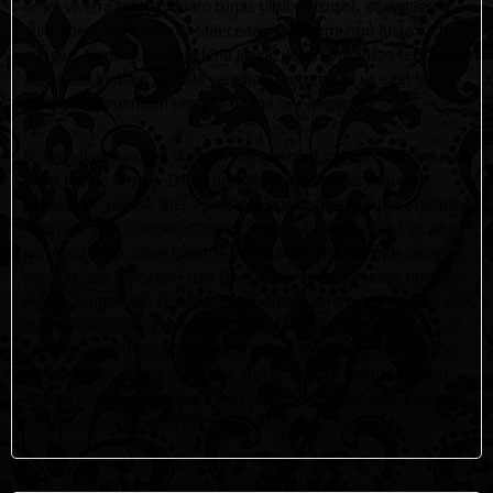
amet viverra mattis, quam turpis ultrices tortor, et dignissim
nunc libero eget metus. Maecenas viverra mi non justo luctus
congue. Nam dictum eleifend ligula, ut tempor justo fermentum
at. Donec in diam et nulla venenatis commodo ut eget leo.
Fusce condimentum tempor neque nec imperdiet.
Suspendisse suscipit dui quis justo aliquet ornare. Sed varius sit
amet leo ac ornare. Etiam dignissim, dui laoreet molestie
consequat, massa libero pharetra purus, ullamcorper efficitur ex
metus ut enim. Donec in tortor erat. Nulla facilisi. Sed sit amet
euismod enim, vitae lobortis elit. Nullam pellentesque risus ac
purus lacinia efficitur. Proin feugiat leo enim, sit amet porttitor
massa feugiat vel. Fusce sodales ornare lorem, id tincidunt eros
mollis vitae. Duis a nisl mollis justo faucibus rhoncus at in
sapien. Curabitur risus metus, dapibus ac nibh at, scelerisque
tempus odio. Quisque sagittis auctor odio ut posuere. Proin
ultrices sollicitudin neque in tempus. Ut et nisl at odio congue
tempor. Sed sed molestie mi.