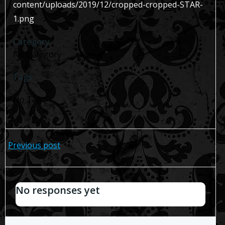
content/uploads/2019/12/cropped-cropped-STAR-
1.png
Category
No Category
Tags
No Tag
Navegación
Previous post
de
No responses yet
entradas