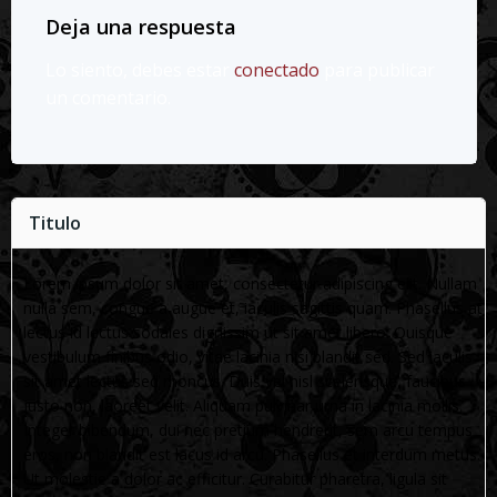
Deja una respuesta
Lo siento, debes estar
conectado
para publicar
un comentario.
Titulo
Lorem ipsum dolor sit amet, consectetur adipiscing elit. Nullam
nulla sem, congue a augue et, iaculis sagittis quam. Phasellus at
lectus id lectus sodales dignissim ut sit amet libero. Quisque
vestibulum finibus odio, vitae lacinia nisi blandit sed. Sed iaculis
sit amet lectus sed rhoncus. Duis vel nisl scelerisque, faucibus
justo non, laoreet velit. Aliquam pulvinar urna in lacinia mollis.
Integer bibendum, dui nec pretium hendrerit, sem arcu tempus
eros, non blandit est lacus id arcu. Phasellus et interdum metus.
Ut molestie a dolor ac efficitur. Curabitur pharetra, ligula sit