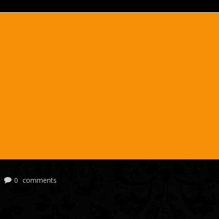
|
0
comments