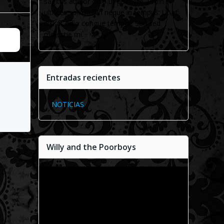
sagittis auctor odio ut posuere. Proin
ultrices sollicitudin neque in tempus. Ut et
nisl at odio congue tempor. Sed sed
molestie mi.
Entradas recientes
NOTICIAS
Willy and the Poorboys
Reproductor
de
vídeo