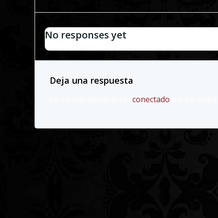
de
No responses yet
entradas
Deja una respuesta
Lo siento, debes estar
conectado
para publica