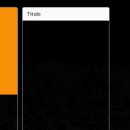
Titulo
Lorem ipsum dolor sit amet, consectetur
adipiscing elit. Nullam nulla sem, congue a
augue et, iaculis sagittis quam. Phasellus at
lectus id lectus sodales dignissim ut sit amet
libero. Quisque vestibulum finibus odio, vitae
lacinia nisi blandit sed. Sed iaculis sit amet
lectus sed rhoncus. Duis vel nisl scelerisque,
faucibus justo non, laoreet velit. Aliquam
pulvinar urna in lacinia mollis. Integer
bibendum, dui nec pretium hendrerit, sem
arcu tempus eros, non blandit est lacus id
arcu. Phasellus et interdum metus. Ut
molestie a dolor ac efficitur. Curabitur
pharetra, ligula sit amet viverra mattis,
quam turpis ultrices tortor, et dignissim
nunc libero eget metus. Maecenas viverra