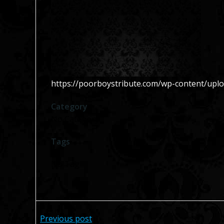
https://poorboystribute.com/wp-content/up
Category
No Category
Tags
No Tag
Navegación
Previous post