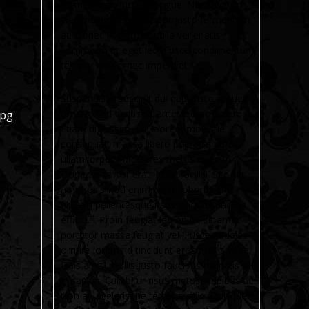
mi non justo luctus congue. Nam dictum
eleifend ligula, ut tempor justo fermentum
at. Donec in diam et nulla venenatis
commodo ut eget leo. Fusce condimentum
tempor neque nec imperdiet.
Suspendisse suscipit dui quis justo aliquet
ornare. Sed varius sit amet leo ac ornare.
jpg
Etiam dignissim, dui laoreet molestie
consequat, massa libero pharetra purus,
ullamcorper efficitur ex metus ut enim.
Donec in tortor erat. Nulla facilisi. Sed sit
amet euismod enim, vitae lobortis elit.
Nullam pellentesque risus ac purus lacinia
efficitur. Proin feugiat leo enim, sit amet
porttitor massa feugiat vel. Fusce sodales
ornare lorem, id tincidunt eros mollis vitae.
Duis a nisl mollis justo faucibus rhoncus at
in sapien. Curabitur risus metus, dapibus ac
nibh at, scelerisque tempus odio. Quisque